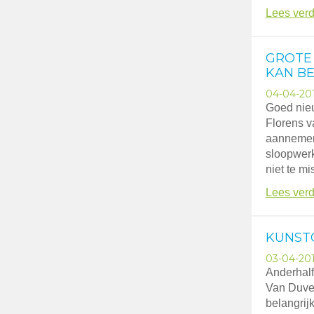
Lees verd
GROTE
KAN B
04-04-20
Goed nieu
Florens v
aannemer 
sloopwerk
niet te mi
Lees verd
KUNST
03-04-20
Anderhalf
Van Duve
belangrij