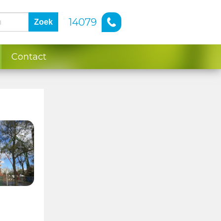
14079
Zoek
Contact