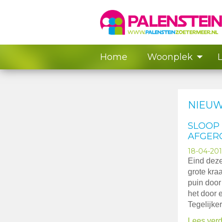
Home
Woonplek
NIEU
SLOOP
AFGER
18-04-20
Eind deze
grote kra
puin door
het door 
Tegelijker
Lees verd