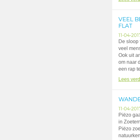
VEEL B
FLAT
11-04-201
De sloop 
veel mens
Ook uit a
om naar di
een rap t
Lees verd
WANDE
11-04-201
Piëzo gaa
in Zoeter
Piëzo zoe
natuurkenn