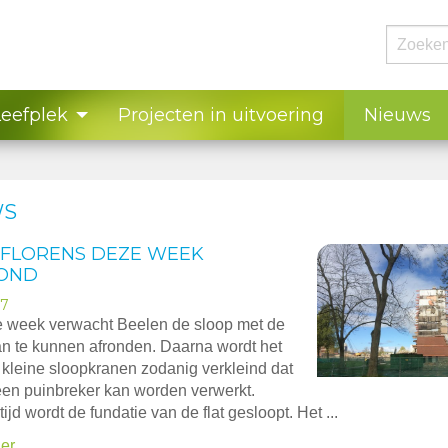
Leefplek
Projecten in uitvoering
Nieuws
WS
 FLORENS DEZE WEEK
OND
17
 week verwacht Beelen de sloop met de
an te kunnen afronden. Daarna wordt het
 kleine sloopkranen zodanig verkleind dat
een puinbreker kan worden verwerkt.
tijd wordt de fundatie van de flat gesloopt. Het ...
er