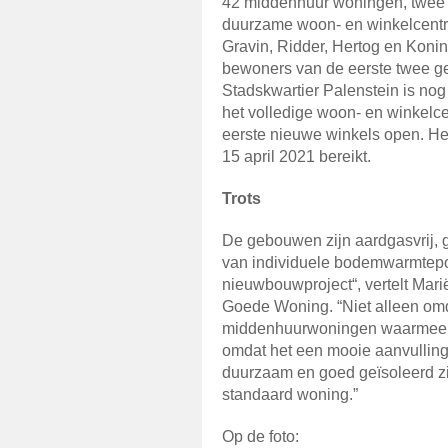
42 middenhuur woningen, twee s
duurzame woon- en winkelcentr
Gravin, Ridder, Hertog en Kon
bewoners van de eerste twee g
Stadskwartier Palenstein is no
het volledige woon- en winkelce
eerste nieuwe winkels open. He
15 april 2021 bereikt.
Trots
De gebouwen zijn aardgasvrij, 
van individuele bodemwarmtepom
nieuwbouwproject“, vertelt Mari
Goede Woning. “Niet alleen omd
middenhuurwoningen waarmee w
omdat het een mooie aanvulling
duurzaam en goed geïsoleerd zij
standaard woning.”
Op de foto: