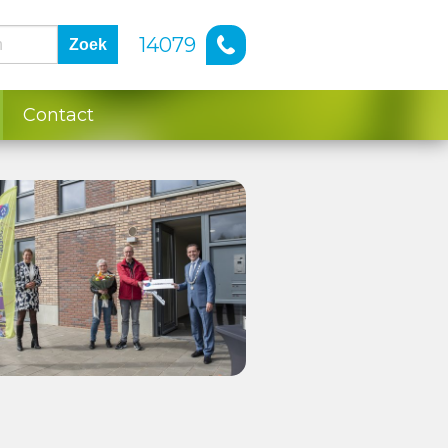
14079
Zoek
Contact