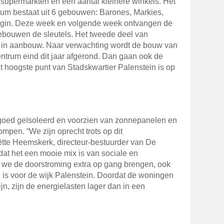
upermarkten en een aantal kleinere winkels. Het
um bestaat uit 6 gebouwen: Barones, Markies,
ingin. Deze week en volgende week ontvangen de
ebouwen de sleutels. Het tweede deel van
g in aanbouw. Naar verwachting wordt de bouw van
ntrum eind dit jaar afgerond. Dan gaan ook de
t hoogste punt van Stadskwartier Palenstein is op
goed geïsoleerd en voorzien van zonnepanelen en
pen. “We zijn oprecht trots op dit
ëtte Heemskerk, directeur-bestuurder van De
at het een mooie mix is van sociale en
e de doorstroming extra op gang brengen, ook
 is voor de wijk Palenstein. Doordat de woningen
n, zijn de energielasten lager dan in een