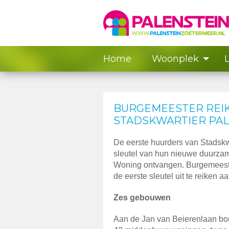
Home
Woonplek
BURGEMEESTER REIKT
STADSKWARTIER PAL
De eerste huurders van Stadsk
sleutel van hun nieuwe duurza
Woning ontvangen. Burgemeest
de eerste sleutel uit te reiken 
Zes gebouwen
Aan de Jan van Beierenlaan b