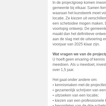
In de projectgroep komen inwo
gemeente bij elkaar. Samen for
waaraan het kunstwerk moet vol
locatie. Ze kiezen uit verschill
een schetsidee mogen maken. 
voorlopig ontwerp. De gemeente 
maakt dan het definitieve ontwe
aan de slag met de uitvoering e
voorjaar van 2025 klaar zijn.
Wat vragen we van de projec
U hoeft geen ervaring of kennis
meedoen. Als u meedoet, investeer
over 1,5 jaar.
Het gaat onder andere om:
• kennismaken met de projectlei
• gezamenlijk schrijven van een
• uitzoeken van een locatie;
• kiezen van een professionele 
• beoordelen van de drie schets