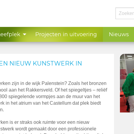
Leefplek
Projecten in uitvoering
Nieuws
EN NIEUW KUNSTWERK IN
werken zijn in de wijk Palenstein? Zoals het bronzen
hool aan het Rakkersveld. Of het spiegeltjes – reliëf
2800 spiegelende vormpjes aan de muur van het
k in het atrium van het Castellum dat plek biedt
n.
en is er straks ook ruimte voor een nieuw
unstwerk wordt gemaakt door een professionele