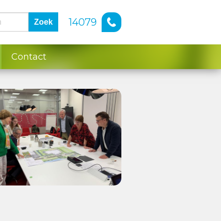
14079
Zoek
Contact