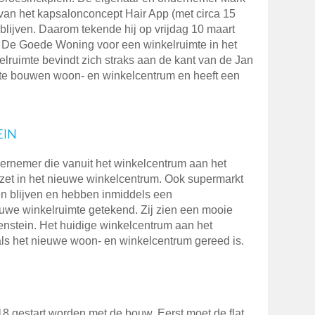
an het kapsalonconcept Hair App (met circa 15
 blijven. Daarom tekende hij op vrijdag 10 maart
De Goede Woning voor een winkelruimte in het
lruimte bevindt zich straks aan de kant van de Jan
 te bouwen woon- en winkelcentrum en heeft een
EIN
ernemer die vanuit het winkelcentrum aan het
tzet in het nieuwe winkelcentrum. Ook supermarkt
n blijven en hebben inmiddels een
we winkelruimte getekend. Zij zien een mooie
enstein. Het huidige winkelcentrum aan het
als het nieuwe woon- en winkelcentrum gereed is.
8 gestart worden met de bouw. Eerst moet de flat