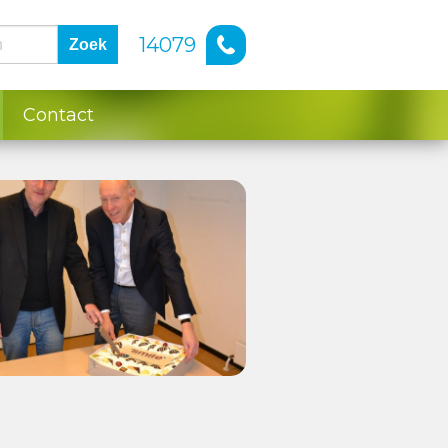
14079
Zoek
Contact