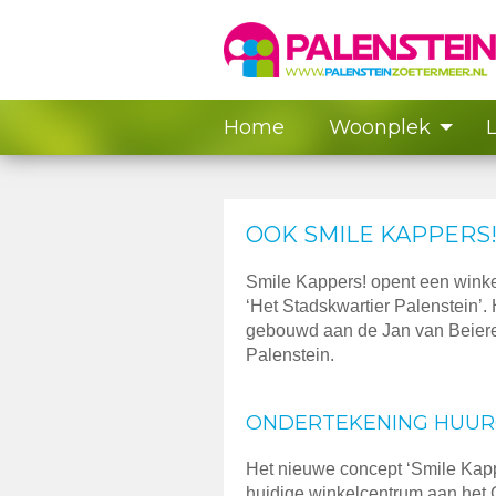
Home
Woonplek
OOK SMILE KAPPERS!
Smile Kappers! opent een winke
‘Het Stadskwartier Palenstein’
gebouwd aan de Jan van Beiere
Palenstein.
ONDERTEKENING HUU
Het nieuwe concept ‘Smile Kappe
huidige winkelcentrum aan het