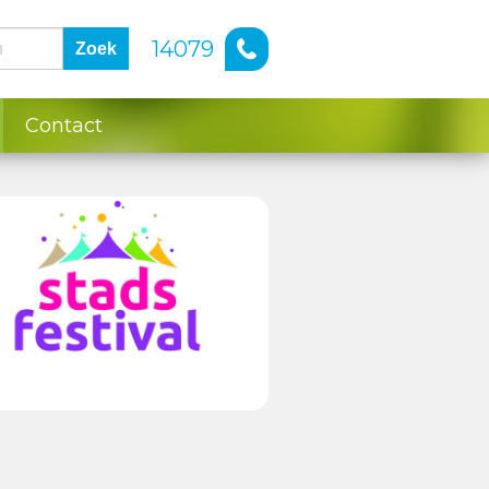
14079
Zoek
Contact