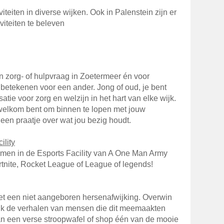
iteiten in diverse wijken. Ook in Palenstein zijn er
viteiten te beleven
en zorg- of hulpvraag in Zoetermeer én voor
l betekenen voor een ander. Jong of oud, je bent
satie voor zorg en welzijn in het hart van elke wijk.
d welkom bent om binnen te lopen met jouw
en praatje over wat jou bezig houdt.
ility
amen in de Esports Facility van A One Man Army
Fortnite, Rocket League of League of legends!
met een niet aangeboren hersenafwijking. Overwin
kijk de verhalen van mensen die dit meemaakten
an een verse stroopwafel of shop één van de mooie