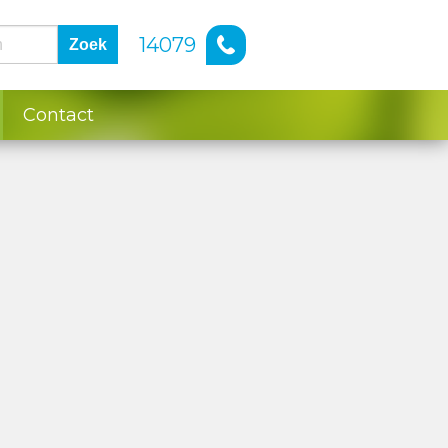
14079
Zoek
Contact