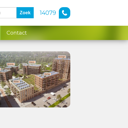
14079
Zoek
Contact