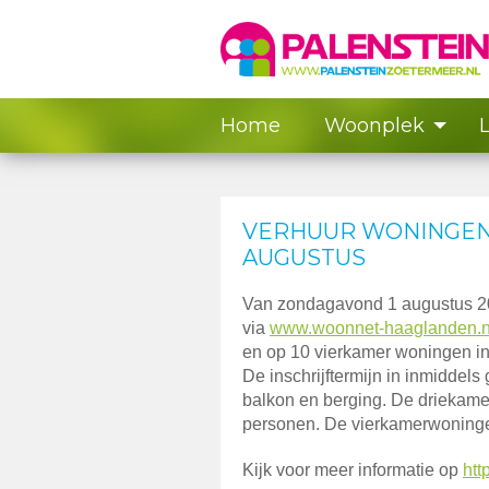
Home
Woonplek
VERHUUR WONINGEN 
AUGUSTUS
Van zondagavond 1 augustus 20
via
www.woonnet-haaglanden.n
en op 10 vierkamer woningen in
De inschrijftermijn in inmiddel
balkon en berging. De driekame
personen. De vierkamerwoninge
Kijk voor meer informatie op
htt